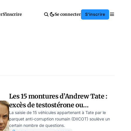
er
S'inscrire
Se connecter
S'inscrire
Les 15 montures d’Andrew Tate :
excès de testostérone ou
motorisation abusive ? par
La saisie de 15 véhicules appartenant à Tate par le
parquet anti-corruption roumain (DIICOT) soulève un
Modeste Schwartz
certain nombre de questions.