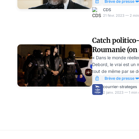
les noms de Voltaire, R
Brève de presse 
curieusement, pas celu
CDS
21 févr. 2023 — 2 min
Catch politico-
Roumanie (on e
Netflix ?!), p
« Dans le monde réelle
Debord, le vrai est un 
tout de même par se d
l’influenceur masculini
Brève de presse 
être le faux. Greta Thu
courrier-strateges
provocations infantiles 
2 janv. 2023 — 1 min 
interlocuteur compéten
quoi que ce soit) ? Le
par la police dans la vi
et son frère en Rouman