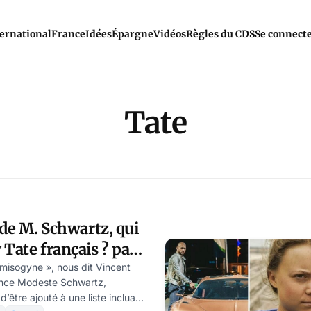
ernational
France
Idées
Épargne
Vidéos
Règles du CDS
Se connect
Tate
 de M. Schwartz, qui
 Tate français ? par
artz
 misogyne », nous dit Vincent
érence Modeste Schwartz,
’être ajouté à une liste incluant