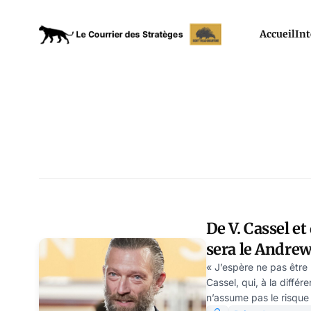
Accueil
Int
De V. Cassel et
sera le Andrew
Modeste Schw
« J’espère ne pas être
Cassel, qui, à la diff
n’assume pas le risque d