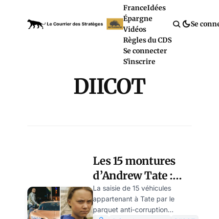
France
Idées
Épargne
Se conn
Vidéos
Règles du CDS
Se connecter
S'inscrire
DIICOT
Les 15 montures
d’Andrew Tate :
excès de
La saisie de 15 véhicules
appartenant à Tate par le
testostérone ou
parquet anti-corruption