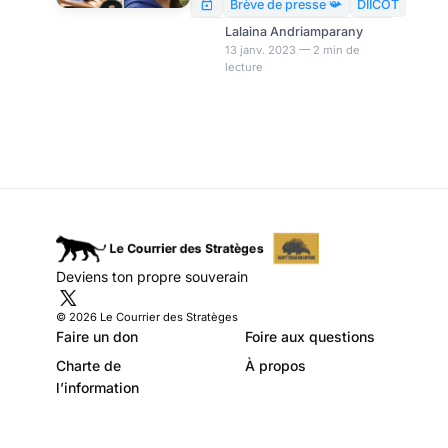
motorisation
roumain (DIICOT) soulève un
Brève de presse 📯
DIICOT
certain nombre de questions.
abusive ? par
Lalaina Andriamparany
13 janv. 2023 — 2 min de
Modeste Schwartz
lecture
Deviens ton propre souverain
© 2026 Le Courrier des Stratèges
Faire un don
Foire aux questions
Charte de
À propos
l’information