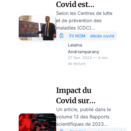
Covid est
largement
Selon les Centres de lutte
et de prévention des
sous-estimé,
maladies (CDC)
selon une étude
américains, le Covid-19 a
Fil NOM
décès covid
fait plus de 1,1 million de
Lalaina
décès aux Etats-Unis,
Andriamparany
soit le pays le plus
27 févr. 2024 — 4 min
de lecture
endeuillé. Mais une
nouvelle étude révèle
que le nombre de décès
lié au Covid aux USA
Impact du
serait probablement
Covid sur
supérieur d’au moins 16
% au décompte officiel,
l’espérance de
Un article, publié dans le
les chercheurs
volume 13 des Rapports
vie dans 27
l’expliquent par un
scientifiques de 2023
système de santé