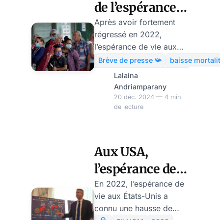
de l’espérance
de vie des
Après avoir fortement
régressé en 2022,
américains
l’espérance de vie aux
après le COVID
Etats-Unis a augmenté
Brève de presse 📯
baisse mortali
en 2023 d’après un
Lalaina
rapport des Centres pour
Andriamparany
le contrôle et la
20 déc. 2024 — 4 min
de lecture
prévention des maladies
(CDC) US jeudi. La
baisse des décès dus au
Covid-19, aux maladies
Aux USA,
cardiaques et aux
l’espérance de
overdoses (médicaments
et drogues) peut
vie se redresse
En 2022, l’espérance de
expliquer ce résultat.
vie aux États-Unis a
peu à peu
Notons que la baisse de
connu une hausse de
mortalité est généralisée.