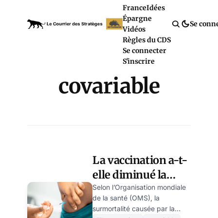
France
Idées
Épargne
Se conn
Vidéos
Règles du CDS
Se connecter
S'inscrire
covariable
La vaccination a-t-
elle diminué la
mortalité ?
Selon l’Organisation mondiale
de la santé (OMS), la
surmortalité causée par la