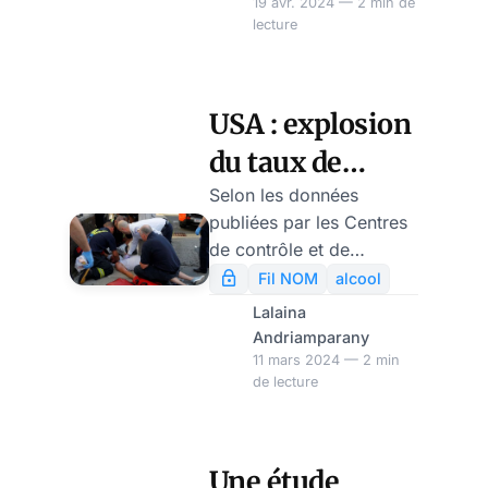
19 avr. 2024 — 2 min de
pourront réduire cette
lecture
révélé que la baisse de la
montagne de dettes reste
pression de chasse
pour l’instant totalement
pendant le printemps
ouverte. De nombr
2020 a eu un impact
USA : explosion
significatif sur les
du taux de
réserves nutritives et les
comportements
mortalité due à
Selon les données
alimentaires de ces
publiées par les Centres
l’alcool pendant
oiseaux migrateurs. Les
de contrôle et de
le COVID
politiques restrictives du
prévention des maladies
Fil NOM
alcool
Covid-19 ont donc offert
(CDC), le nombre annuel
Lalaina
une courte pause à ces
de décès liés à la
Andriamparany
volatiles sauvages.
consommation d’alcool a
11 mars 2024 — 2 min
de lecture
atteint un niveau record
durant le COVID. Entre
les années 2016-2017 et
2020-2021, le nombre
Une étude