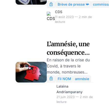
Schwartz
mentaux et des maladies
de service au
Brève de presse 📯
commissa
chroniques.
commissariat de
CDS
Fontenay-sous-Bois, le
11 août 2023 — 2 min de
parquet déclare au JDD
lecture
que « ce geste n’est pas
en lien avec le contexte
professionnel ». Et, pour
L’amnésie, une
une fois, on veut bien le
conséquence
croire.
psychologique
En raison de la crise du
Covid, à travers le
du confinement
monde, nombreuses
personnes ont été
Fil NOM
amnésie
confrontées au stress, à
Lalaina
la solitude, à la peur de
Andriamparany
la maladie, à l’ anxiété…
21 juin 2023 — 2 min de
lecture
Pourtant, selon une
enquête menée par la