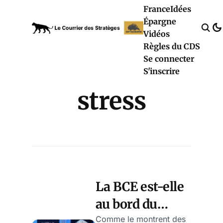
France
Idées
Épargne
Vidéos
Règles du CDS
Se connecter
S'inscrire
stress
La BCE est-elle
au bord du
burn-out ? par
Comme le montrent des