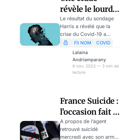
moyen annuel de décès
révèle le lourd
liés à l’alcool a augmenté
de 29 %.
impact du covid
Le résultat du sondage
Harris a révélé que la
sur la santé
crise du Covid-19 a
mentale des
provoqué un
Fil NOM
COVID
traumatisme collectif aux
Américains
Lalaina
Américains. Le
Andriamparany
traumatisme collectif
6 nov. 2023 — 3 min de
lecture
engendré par la
pandémie se manifeste à
travers des tendances
inquiétantes, affectant
France Suicide :
divers aspects de la vie
l’occasion fait le
quotidienne. La plupart
des victimes sont
larron, par
A propos de l’agent
susceptibles de
retrouvé suicidé
Modeste
développer des troubles
mercredi avec son arme