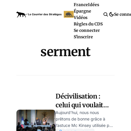
France
Idées
Épargne
Se conn
Vidéos
Règles du CDS
Se connecter
S'inscrire
serment
Décivilisation :
celui qui voulait
nous emmerder
Aujourd’hui, nous nous
prêtons de bonne grâce à
nous trouve trop
l’astuce Mc Kinsey utilisée par