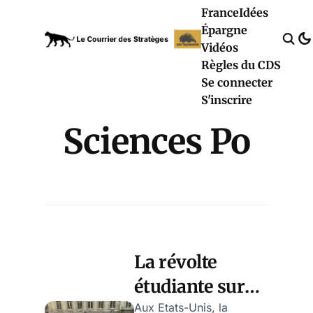
France
Idées
Épargne
Vidéos
Règles du CDS
Se connecter
S'inscrire
Sciences Po
La révolte
étudiante sur
Gaza fait perdre
Aux Etats-Unis, la