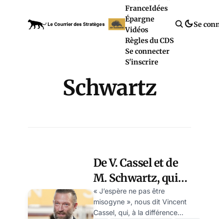
France
Idées
Épargne
Se con
Vidéos
Règles du CDS
Se connecter
S'inscrire
Schwartz
De V. Cassel et de
M. Schwartz, qui
sera le Andrew
« J’espère ne pas être
misogyne », nous dit Vincent
Tate français ? par
Cassel, qui, à la différence