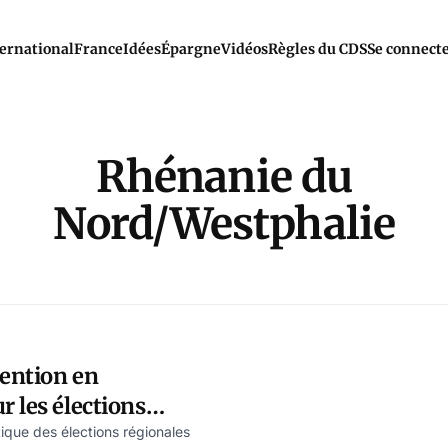
ernational
France
Idées
Épargne
Vidéos
Règles du CDS
Se connect
Rhénanie du
Nord/Westphalie
tention en
 les élections
 Rhénanie du Nord
ique des élections régionales