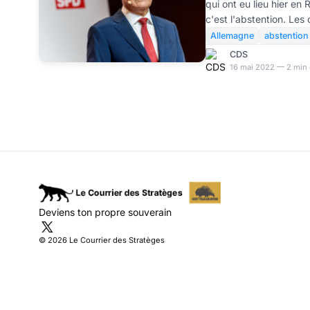
qui ont eu lieu hier en
Westphalie
c'est l'abstention. Le
concernant le recul de
Allemagne
abstention
poussée des Verts etc...
CDS
parti du Chancelier Sc
16 mai 2022 — 2 min 
sur la guerre en Ukraine
élections à partir du pl
dans ce Land depuis le
Fédérale. Le monde p
Deviens ton propre souverain
© 2026 Le Courrier des Stratèges