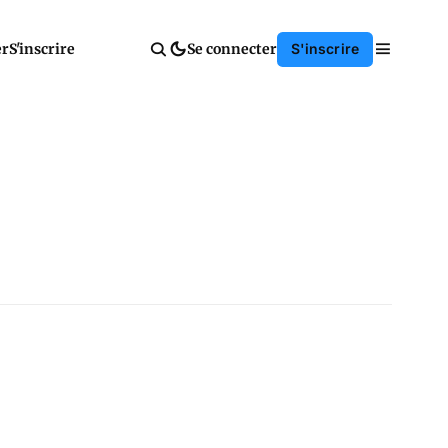
er
S'inscrire
Se connecter
S'inscrire