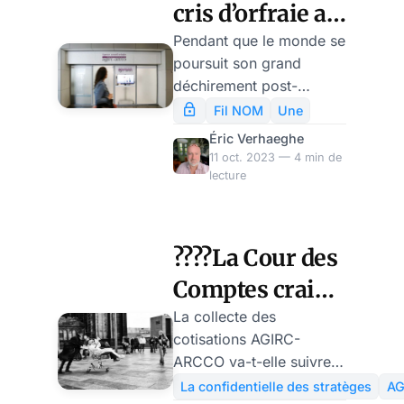
cris d’orfraie au
bal des faux-
Pendant que le monde se
poursuit son grand
culs
déchirement post-
moderne, tournant la
Fil NOM
Une
page des habits
Éric Verhaeghe
désormais trop grands
11 oct. 2023 — 4 min de
de 1945, les querelles
lecture
franco-françaises vont
bon train, à la faveur des
discussions budgétaires
????La Cour des
qui occuperont le pays
Comptes craint
jusqu’à la fin de l’année.
Sous les lambris dorés
une
La collecte des
d’une République qui
cotisations AGIRC-
catastrophe
ressemble de plus en
ARCCO va-t-elle suivre
industrielle sur
plus à l’empire byzantin,
le même chemin que feu
La confidentielle des stratèges
AG
une querelle gonfle