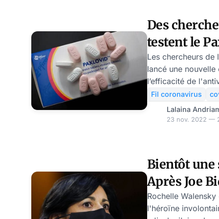
Des cherche
testent le P
Covid long
Les chercheurs de l
lancé une nouvelle
l’efficacité de l'ant
dans le traitement d
Fil coronavirus
co
n’est pas rare que l
Lalaina Andria
l'antiviral de Pfize
23 nov. 2022 — 2
rebond épidémique. D’après les données 
CDC (Centers for D
Prevention), le Cov
Bientôt une 
adulte sur 5 aux Ét
Après Joe B
n’est plus détectabl
corps continue à s
Fauci, la di
Rochelle Walensky e
l'héroïne involontai
Rochelle Wa