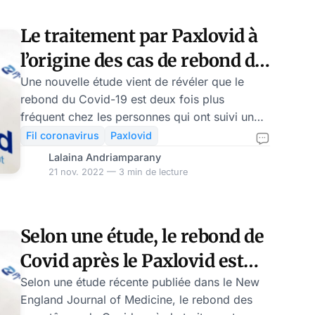
pourrait augmenter, ce qui pourrait le rendre
moins accessible pour plupart des patients
Le traitement par Paxlovid à
selon les médecins.
l’origine des cas de rebond de
Covid-19, selon une étude
Une nouvelle étude vient de révéler que le
rebond du Covid-19 est deux fois plus
préliminaire
fréquent chez les personnes qui ont suivi un
traitement par le Paxlovid. Il touche environ
Fil coronavirus
Paxlovid
5% des patients traités avec ce médicament
Lalaina Andriamparany
antiviral de Pfizer. Depuis l’utilisation de
21 nov. 2022 — 3 min de lecture
l’antiviral Paxlovid de Pfizer, de plus en plus
de patients ont signalé le phénomène de
rebond de Covid. Le phénomène de rebond se
Selon une étude, le rebond de
présente comme une réapparition des
Covid après le Paxlovid est
symptômes du COVID-19 ou l’apparition d’un
nouveau test viral positif ap
courant
Selon une étude récente publiée dans le New
England Journal of Medicine, le rebond des