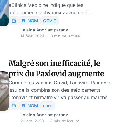
eClinicalMedicine indique que les
médicaments antiviraux azvudine et
nirmatrelvir/ritonavir (Paxlovid) n’ont pas
Fil NOM
COVID
démontré d’avantage en termes de survie chez
Lalaina Andriamparany
les patients âgés hospitalisés pour COVID-19
14 févr. 2024 — 3 min de lecture
en Chine. Les résultats de l’étude ont révélé
que ni l’azvudine ni le Paxlovid n’ont montré de
bénéfice significatif en termes de survie chez
Malgré son inefficacité, le
les populations les plus âgées. Depuis
prix du Paxlovid augmente
l’utilisation de l’antiviral Paxlovid de Pfizer, de
plus en plus de patients
Comme les vaccins Covid, l’antiviral Paxlovid
issu de la combinaison des médicaments
ritonavir et nirmatrelvir va passer au marché
commercial traditionnel l’année prochaine,
Fil NOM
cure
d’après les déclarations du fabricant (Pfizer) et
Lalaina Andriamparany
du ministère américain de la Santé et des
20 oct. 2023 — 3 min de lecture
Services sociaux. Le prix du médicament