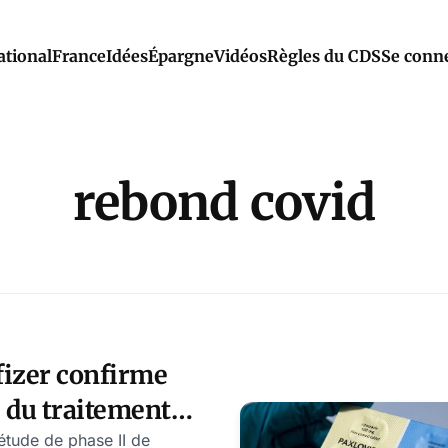
ational
France
Idées
Épargne
Vidéos
Règles du CDS
Se conn
rebond covid
fizer confirme
té du traitement
 étude de phase II de