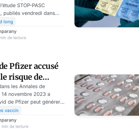
 l’étude STOP-PASC
 , publiés vendredi dans
cine, ont révélé que
d long
ovid de Pfizer n’a pas
mparany
les symptômes du Covid
min de lecture
ation de l’antiviral Paxlovid
n plus de patients avaient
hénomène de rebond de
de Pfizer accusé
 le risque de
d
dans les Annales de
e 14 novembre 2023 a
vid de Pfizer peut générer
z les personnes atteintes
s vaccin
’utilisation de l’antiviral
mparany
 de plus en plus de patients
 min de lecture
nomène de rebond de Covid.