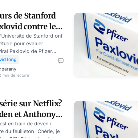
urs de Stanford
axlovid contre le
’Université de Stanford ont
 étude pour évaluer
iviral Paxlovid de Pfizer
u Covid long. Pourtant, il
vid long
es patients ayant pris
mparany
r connaissent un risque de
 min de lecture
des
isease Control and
id long concernerait 1
série sur Netflix?
ats-Unis. Même si le virus
iden et Anthony
e dans l’organisme, le
o
rectrice des CDC,
st en train de devenir
re du feuilleton "Chérie, je
lensky fait un