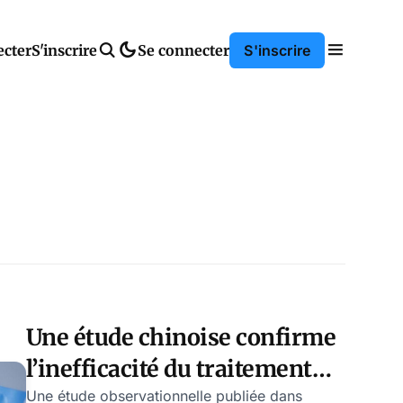
ecter
S'inscrire
Se connecter
S'inscrire
Une étude chinoise confirme
l’inefficacité du traitement
Paxlovid
Une étude observationnelle publiée dans