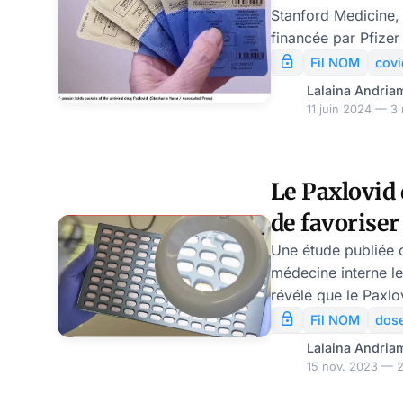
Stanford Medicine,
financée par Pfizer
JAMA Internal Medi
Fil NOM
covi
l’antiviral oral Paxl
Lalaina Andria
permis d’atténuer 
11 juin 2024 — 3 
long. Depuis l’utilis
de Pfizer, de plus e
même signalé le p
Le Paxlovid 
Covid.
de favoriser
rebond covi
Une étude publiée 
médecine interne l
révélé que le Paxlo
un rebond viral che
Fil NOM
dose
du Covid-19. Depuis l
Lalaina Andria
Paxlovid de Pfizer,
15 nov. 2023 — 2
ont signalé le phé