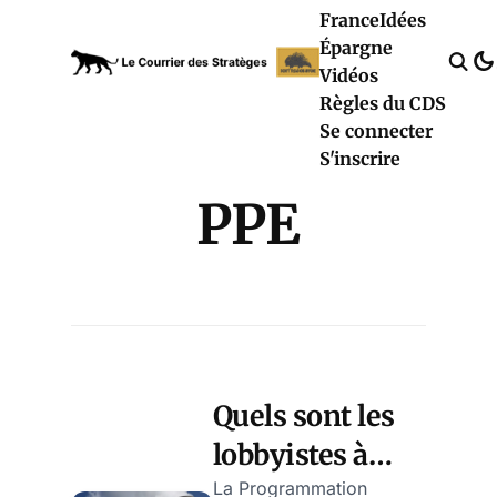
France
Idées
Épargne
Vidéos
Règles du CDS
Se connecter
S'inscrire
PPE
Quels sont les
lobbyistes à
l'oeuvre sur la
La Programmation