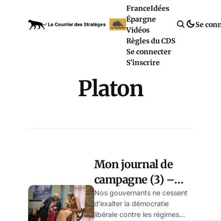
France
Idées
Épargne
Se con
Vidéos
Règles du CDS
Se connecter
S'inscrire
Platon
Mon journal de
campagne (3) –
Voilà notre
Nos gouvernants ne cessent
d’exalter la démocratie
profession de foi!
libérale contre les régimes