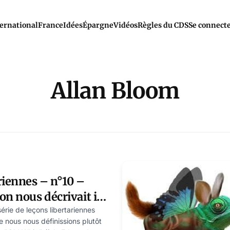
ernational
France
Idées
Épargne
Vidéos
Règles du CDS
Se connect
Allan Bloom
riennes – n°10 –
n nous décrivait il
– par Nicolas Bonnal
série de leçons libertariennes
e nous nous définissions plutôt