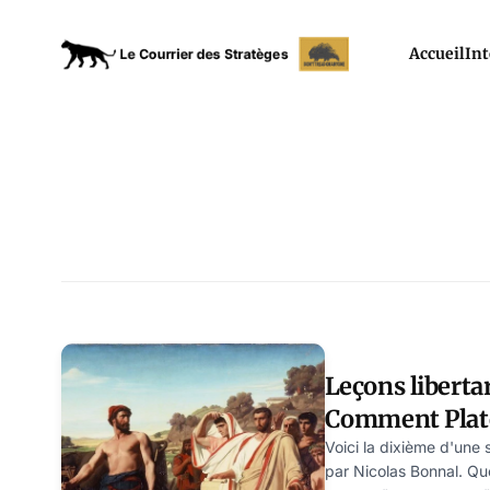
Accueil
Int
Leçons liberta
Comment Plato
y a 25 siècles 
Voici la dixième d'une 
par Nicolas Bonnal. Qu