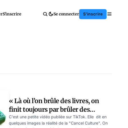
er
S'inscrire
Se connecter
S'inscrire
« Là où l’on brûle des livres, on
finit toujours par brûler des
hommes » (H. Heine). Le fascisme
C'est une petite vidéo publiée sur TikTok. Elle dit en
quelques images la réalité de la "Cancel Culture". On
des étudiants gauchistes