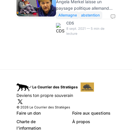
Angela Merkel laisse un
paysage politique allemand
dévasté. D'ici les élections du
Allemagne
abstention
26 septembre, nous
CDS
proposerons une chronique
8 sept. 2021 — 5 min de
lecture
régulière de cette réalité qui
bouleverse les catégories
mentales des Français: le
désordre allemand ordinaire
suscité par 16 ans de
merkelisme. Evidemment, un
dirigeant est autant le reflet
de sa société qu'il la façonne.
En réélisant régulièrement
Angela Merkel, les citoyens de
Deviens ton propre souverain
la République Fédérale ont
largement contribué à créer la
© 2026 Le Courrier des Stratèges
situa
Faire un don
Foire aux questions
Charte de
À propos
l’information