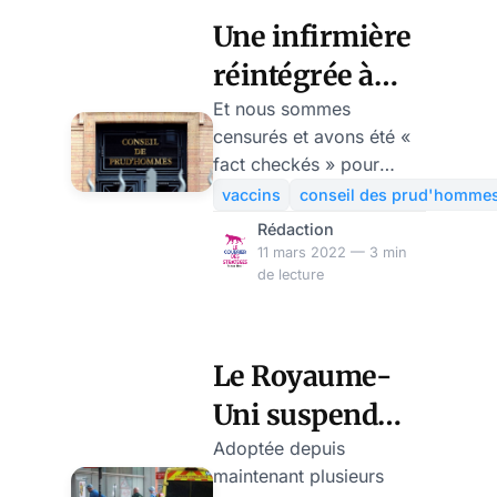
Une infirmière
réintégrée à
son poste sur la
Et nous sommes
censurés et avons été «
base de la
fact checkés » pour
législation
avoir dit que c’était
vaccins
conseil des prud'homme
possible ! Le 1e mars
européenne sur
Rédaction
dernier, le conseil de
11 mars 2022 — 3 min
le médicament
prud’hommes d’Alençon
de lecture
expérimental
a statué en faveur de la
requérante, une
infirmière suspendue de
Le Royaume-
ses fonctions depuis
Uni suspend
l’entrée en vigueur de
l’obligation vaccinale
l’obligation
Adoptée depuis
pour les soignants. Cette
maintenant plusieurs
vaccinale des