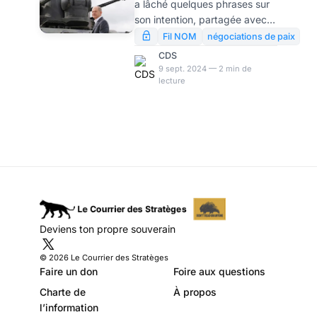
a lâché quelques phrases sur
négocier en
son intention, partagée avec
Ukraine
Zelensky, d’aller vers des
Fil NOM
négociations de paix
négociations avec la Russie
CDS
sur l’Ukraine. Se prenant pour
9 sept. 2024 — 2 min de
lecture
un empereur romain dans une
pièce de théâtre de collège, le
Chancelier allemand explique
que le président ukrainien et
lui-même veulent bien
admettre la Russie aux futures
négociations de paix….Cela
nous dit deux choses: d’une
part l’Union Européenne
panique devant l’accélération
Deviens ton propre souverain
russe dans la guerre. D’autre
part, Scholz, p
© 2026 Le Courrier des Stratèges
Faire un don
Foire aux questions
Charte de
À propos
l’information