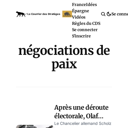
France
Idées
Épargne
Se conn
Vidéos
Règles du CDS
Se connecter
S'inscrire
négociations de
paix
Après une déroute
électorale, Olaf
Scholz veut
Le Chancelier allemand Scholz