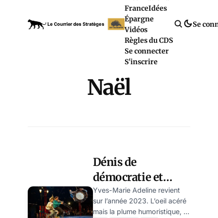
France
Idées
Épargne
Se con
Vidéos
Règles du CDS
Se connecter
S'inscrire
Naël
Dénis de
démocratie et
autres farces
Yves-Marie Adeline revient
sur l’année 2023. L’oeil acéré
globalistes: 2023
mais la plume humoristique, il