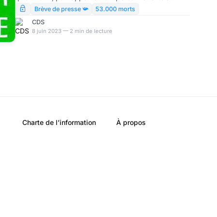
grimpé – point de départ d’un laborieux exercice de
Brève de presse 📯
53.000 morts
démolition contrôlée, destiné à sauver les meubles du
CDS
covidisme.
8 juin 2023 — 2 min de lecture
Charte de l’information
À propos