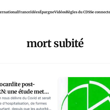
ernational
France
Idées
Épargne
Vidéos
Règles du CDS
Se connect
mort subité
ocardite post-
RN: une étude met
s causes génétiques
n nous délivre du Covid et serait
ue d’hospitalisation, de formes
urtant, depuis que les autorités