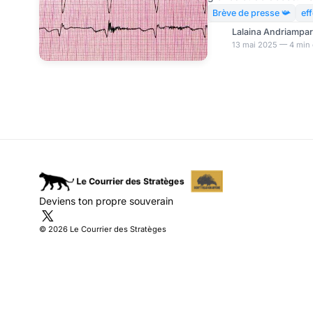
sanitaires ont donné leu
Brève de presse 📯
ef
voit se multiplier des
Lalaina Andriampa
les jeunes hommes qui
13 mai 2025 — 4 min 
ARNm. Des chercheurs 
cours d’une étude de 
expliquent pourquoi ce
risque de développer
Deviens ton propre souverain
© 2026 Le Courrier des Stratèges