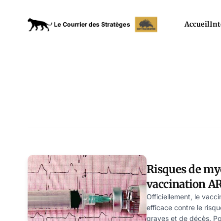
Accueil
Int
Risques de my
vaccination A
en évidence de
Officiellement, le vacci
efficace contre le risq
graves et de décès. Po