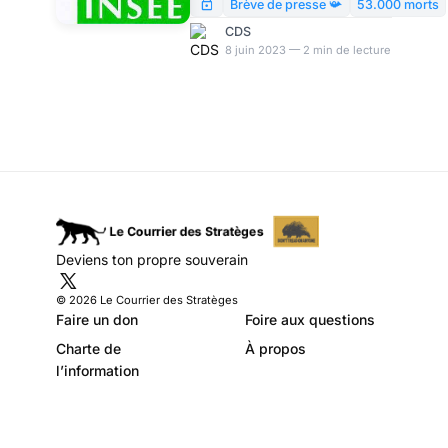
2023, l’INSEE constate qu’en
Brève de presse 📯
53.000 morts
2022, par rapport à 2021, la
CDS
surmortalité a grimpé – point
8 juin 2023 — 2 min de lecture
de départ d’un laborieux
exercice de démolition
contrôlée, destiné à sauver les
meubles du covidisme.
Deviens ton propre souverain
© 2026 Le Courrier des Stratèges
Faire un don
Foire aux questions
Charte de
À propos
l’information