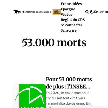
France
Idées
Épargne
Se conn
Vidéos
Règles du CDS
Se connecter
S'inscrire
53.000 morts
Pour 53 000 morts
de plus : l’INSEE
balise , par
En 2020, le covidisme nous
conduisait tout droit vers
Modeste Schwartz
l’immortalité davosienne. En