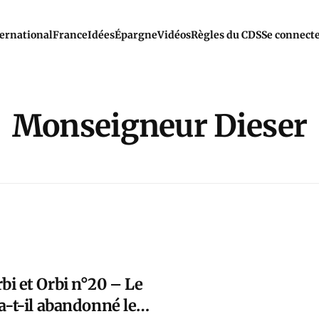
ernational
France
Idées
Épargne
Vidéos
Règles du CDS
Se connect
Monseigneur Dieser
i et Orbi n°20 – Le
a-t-il abandonné le