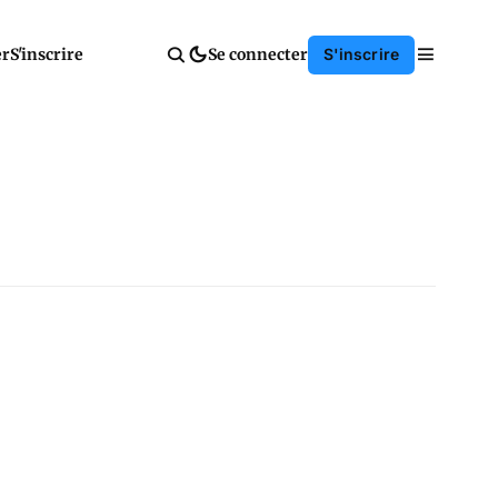
er
S'inscrire
Se connecter
S'inscrire