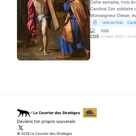
Cardinal Zen e
Cette semaine, trois évê
Cardinal Zen solidaire 
autorités chin
Monseigneur Dieser, é
soucieux d'adopter la d
Urbi et Orbi
Card
Le Cardinal Sarah, lutt
CDS
de la foi.
27 sept. 2022 — 8 mi
Deviens ton propre souverain
© 2026 Le Courrier des Stratèges