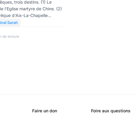
ntre les mains des
ques, trois destins. (1) Le
de l'Eglise martyre de Chine. (2)
oises?
vêque d'Aix-La-Chapelle
ernière idéologie à la mode. (3)
inal Sarah
eur de Dieu, qui combat la crise
n de lecture
Faire un don
Foire aux questions