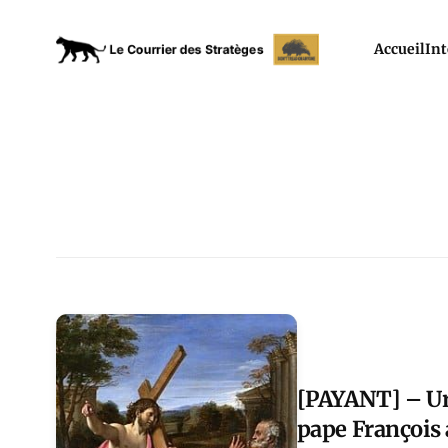
Accueil
Int
[PAYANT] – Urb
pape François 