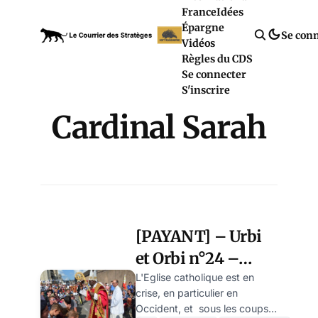
France
Idées
Épargne
Se con
Vidéos
Règles du CDS
Se connecter
S'inscrire
Cardinal Sarah
[PAYANT] – Urbi
et Orbi n°24 –
Comment la messe
L'Eglise catholique est en
crise, en particulier en
traditionnelle est
Occident, et sous les coups