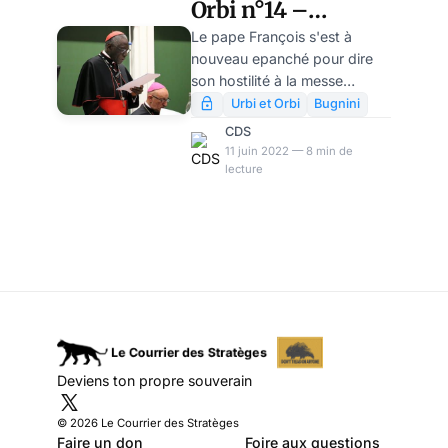
Orbi n°14 –
Georges Brassens
Le pape François s'est à
nouveau epanché pour dire
était-il meilleur
son hostilité à la messe
théologien que le
traditionnelle. Occasion pour
Urbi et Orbi
Bugnini
nous derevenir sur la
pape François?
CDS
signification profonde de la
11 juin 2022 — 8 min de
crise liturgique qui agite
lecture
l'Eglise depuis cinquante ans.
« Chers amis, il y a toujours
de la dentelle, des barrettes…
Mais où sommes-nous ?
Soixante ans après le concile !
», a interrogé le pape
François devant des prêtres…
https://t.co/xeVDMXHkQj —
isabelle de Gaulmyn
Deviens ton propre souverain
(@idegaulmyn) June 9, 2022
© 2026 Le Courrier des Stratèges
Faire un don
Foire aux questions