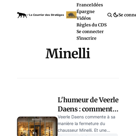
France
Idées
Épargne
Se conn
Vidéos
Règles du CDS
Se connecter
S'inscrire
Minelli
L'humeur de Veerle
Daens : comment
la finance a tué
Veerle Daens commente à sa
manière la fermeture du
mes chaussures
chausseur Minelli. Et une