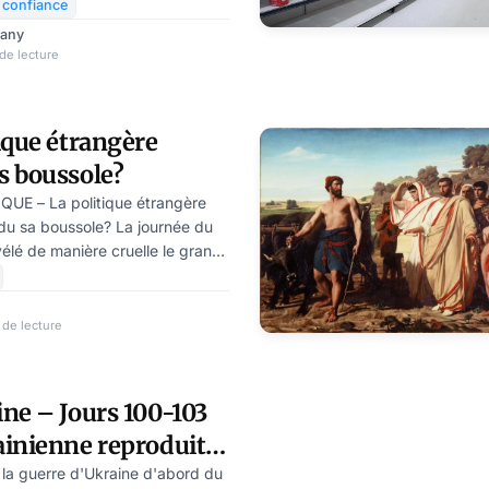
 » en 2021, a été arrêté en
 confiance
détournement de fonds lié à
rany
 la pandémie, Fuellmich a été
de lecture
r à Francfort après sa fuite au
ique étrangère
s boussole?
E – La politique étrangère
rdu sa boussole? La journée du
vélé de manière cruelle le grand
e étrangère américaine. Tandis
t Blinken déclarait, au terme
 Jinping, que les Etats-Unis ne
 de lecture
pendance de Taïwan, les
accumulaient sur le front
épublicain ne trouvait rien de
ne – Jours 100-103
 une opérati
ainienne reproduit
 l’a fait perdre à
t la guerre d'Ukraine d'abord du