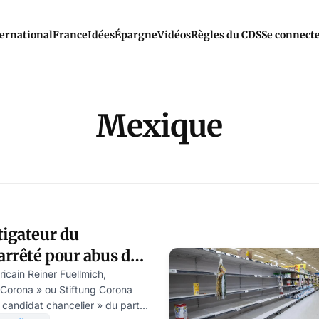
ernational
France
Idées
Épargne
Vidéos
Règles du CDS
Se connect
Mexique
tigateur du
arrêté pour abus de
cain Reiner Fuellmich,
 Corona » ou Stiftung Corona
 candidat chancelier » du parti