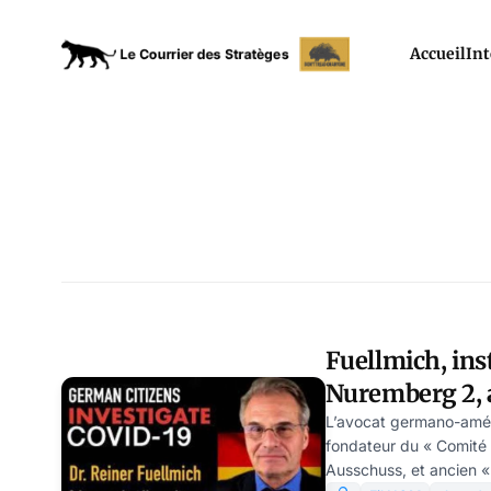
Accueil
Int
Fuellmich, ins
Nuremberg 2, 
confiance
L’avocat germano-améri
fondateur du « Comité
Ausschuss, et ancien «