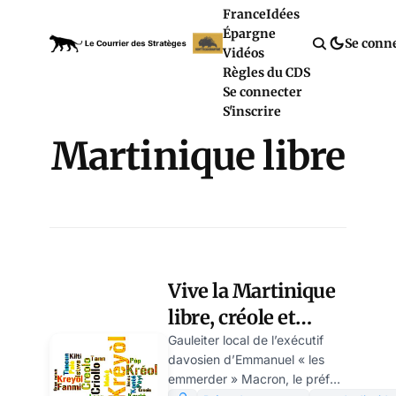
France
Idées
Épargne
Se conn
Vidéos
Règles du CDS
Se connecter
S'inscrire
Martinique libre
Vive la Martinique
libre, créole et
non-piquée ! par
Gauleiter local de l’exécutif
davosien d’Emmanuel « les
Modeste Schwartz
emmerder » Macron, le préfet