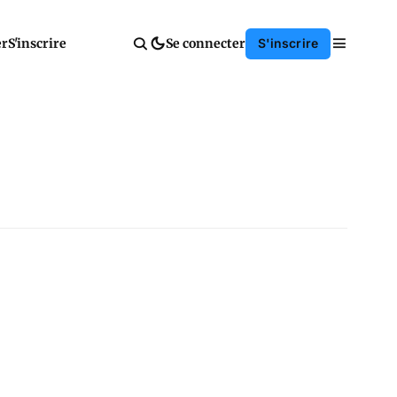
er
S'inscrire
Se connecter
S'inscrire