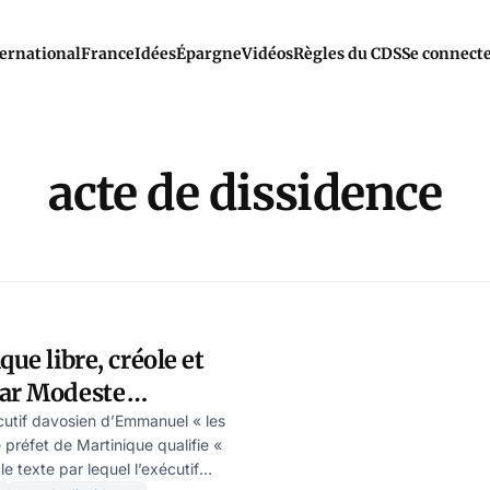
ernational
France
Idées
Épargne
Vidéos
Règles du CDS
Se connect
acte de dissidence
que libre, créole et
par Modeste
écutif davosien d’Emmanuel « les
préfet de Martinique qualifie «
e texte par lequel l’exécutif