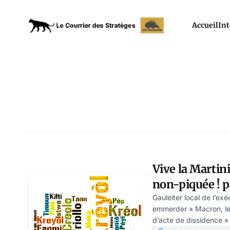
Accueil
Int
Vive la Martini
non-piquée ! 
Schwartz
Gauleiter local de l’ex
emmerder » Macron, le 
d’acte de dissidence » l