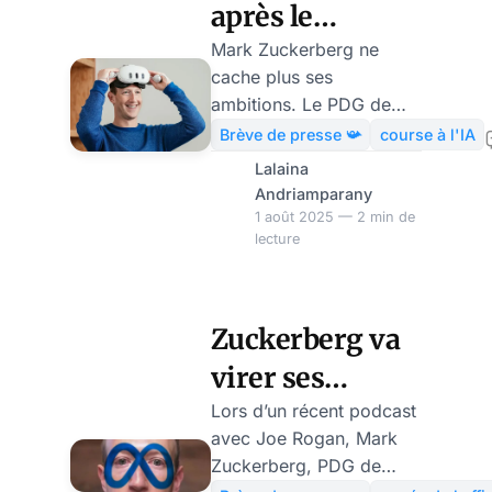
après le
métavers,
Mark Zuckerberg ne
cache plus ses
Zuckerberg
ambitions. Le PDG de
lance une
Meta veut proposer une
Brève de presse 📯
course à l'IA
« superintelligence
«superintelligence
Lalaina
personnelle" pour tout le
Andriamparany
personnelle»
monde, à savoir une
1 août 2025 — 2 min de
lecture
intelligence artificielle
avancée, intégrée au
quotidien des utilisateurs
à l’échelle mondiale.
Zuckerberg va
Pour cela, il mise gros.
virer ses
Le dernier trimestre, le
géant américain a misé
employés « les
Lors d’un récent podcast
17 milliards de dollars
avec Joe Rogan, Mark
moins
dans l’infrastructure d’IA,
Zuckerberg, PDG de
les centres de données