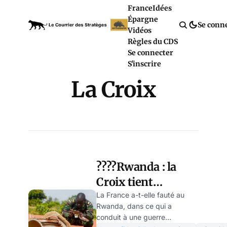
France
Idées
Épargne
Se conn
Vidéos
Règles du CDS
Se connecter
S'inscrire
La Croix
????Rwanda : la
Croix tient
vraiment à rendre
La France a-t-elle fauté au
Rwanda, dans ce qui a
les Français
conduit à une guerre