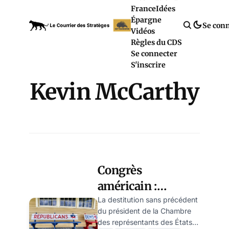
France
Idées
Épargne
Se con
Vidéos
Règles du CDS
Se connecter
S'inscrire
Kevin McCarthy
Congrès
américain :
profonde division
La destitution sans précédent
du président de la Chambre
au sein du Parti
des représentants des États-