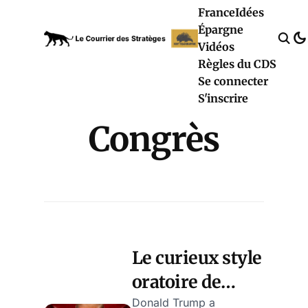
France
Idées
Épargne
Vidéos
Règles du CDS
Se connecter
S'inscrire
Congrès
Le curieux style
oratoire de
Donald Trump:
Donald Trump a