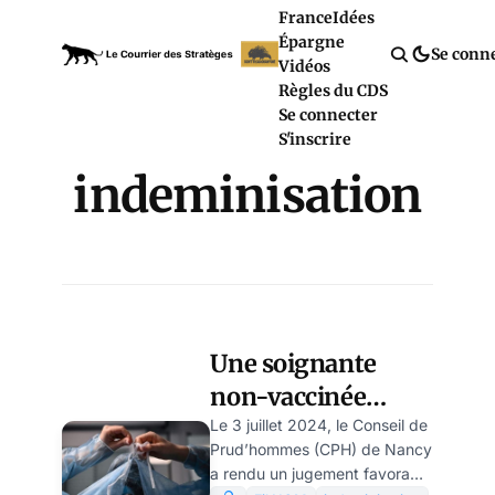
France
Idées
Épargne
Se conn
Vidéos
Règles du CDS
Se connecter
S'inscrire
indeminisation
Une soignante
non-vaccinée
obtient gain de
Le 3 juillet 2024, le Conseil de
Prud’hommes (CPH) de Nancy
cause aux
a rendu un jugement favorable