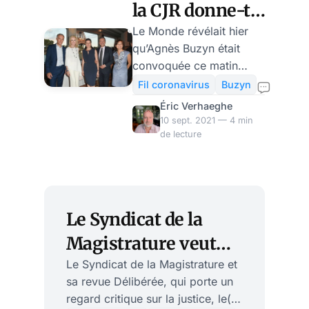
la CJR donne-t-
elle de premiers
Le Monde révélait hier
qu’Agnès Buzyn était
signes de
convoquée ce matin
partialité en
pour une première mise
Fil coronavirus
Buzyn
en examen, pour mise en
faveur de
Éric Verhaeghe
danger de la vie d’autrui,
10 sept. 2021 — 4 min
Macron ?
devant la Cour de
de lecture
Justice de la République.
Effectivement, le 10
septembre au soir,
Madame Buzyn est sortie
Le Syndicat de la
de cette convocation non
pas sous le statut de
Magistrature veut
témoin assisté mais mise
décoloniser le droit
Le Syndicat de la Magistrature et
en examen. Cette
sa revue Délibérée, qui porte un
et la justice !
première manifestation
regard critique sur la justice, le(s)
claire de la Cour de