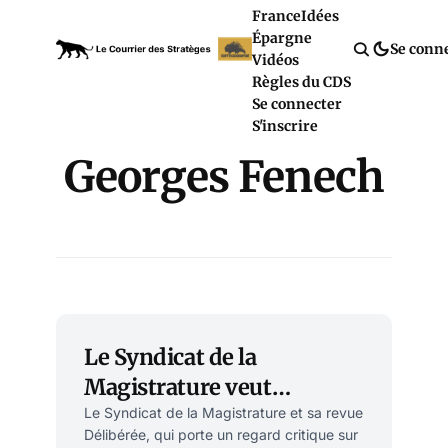
France
Idées
Épargne
Se conn
Vidéos
Règles du CDS
Se connecter
S'inscrire
Georges Fenech
Le Syndicat de la
Magistrature veut
décoloniser le droit et la
Le Syndicat de la Magistrature et sa revue
Délibérée, qui porte un regard critique sur
justice !