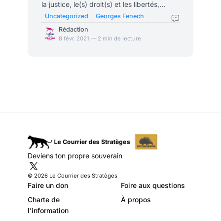
la justice, le(s) droit(s) et les libertés,
lancent un appel à contribution pour un
Uncategorized
Georges Fenech
dossier consacré aux “approches
Rédaction
décoloniales du droit et de la justice“.
8 févr. 2021 — 2 min de lecture
Passé sous les radars des médias, nous
nous saisissons de cet appel pour rappeler
la pensée idéologique de ce syndicat
(représentant 1/3 des effectifs syndiqués
de la Chancellerie), tristement célèbre
pour son “Mur des cons“. En 1974, Oswald
Baudot écrit
Deviens ton propre souverain
© 2026 Le Courrier des Stratèges
Faire un don
Foire aux questions
Charte de
À propos
l’information