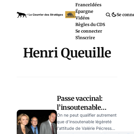
France
Idées
Épargne
Se conn
Vidéos
Règles du CDS
Se connecter
S'inscrire
Henri Queuille
Passe vaccinal:
l’insoutenable
légèreté de Valérie
On ne peut qualifier autrement
que d'insoutenable légèreté
Pécresse
l'attitude de Valérie Pécresse