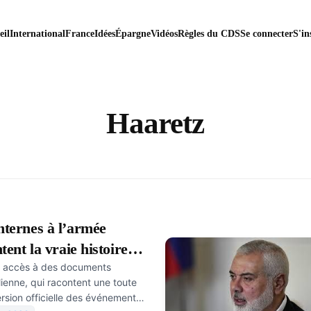
eil
International
France
Idées
Épargne
Vidéos
Règles du CDS
Se connecter
S'in
Haaretz
nternes à l’armée
tent la vraie histoire
eu accès à des documents
élienne, qui racontent une toute
ersion officielle des événements