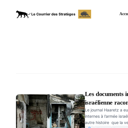
Accu
Les documents i
israélienne racon
Le journal Haaretz a 
du « 7 octobre »
internes à l’armée isra
autre histoire que la v