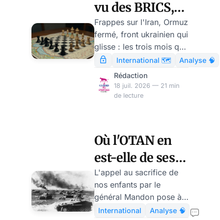
vu des BRICS,
au début d'une
Frappes sur l'Iran, Ormuz
fermé, front ukrainien qui
escalade en
glisse : les trois mois qui
Ukraine et en
viennent, leurs bornes et
International 🗺️
Analyse 🧠
leurs pentes. Par Thibault
Iran ?
Rédaction
de Varenne.
18 juil. 2026 — 21 min
de lecture
Où l'OTAN en
est-elle de ses
préparatifs de
L'appel au sacrifice de
nos enfants par le
guerre contre la
général Mandon pose à
Russie ? par
nouveau la question des
International
Analyse 🧠