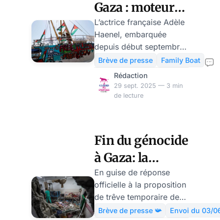
Gaza : moteurs
en panne et
L’actrice française Adèle
Haenel, embarquée
gouvernements
depuis début septembre
aux abonnés
sur la Global Sumud
Brève de presse
Family Boat
Flotilla, a dû quitter la
absents
Rédaction
mission après une panne
29 sept. 2025 — 3 min
moteur sur son navire.
de lecture
Malgré cet abandon
forcé, elle a réaffirmé sa
détermination à soutenir
Fin du génocide
la cause palestinienne et
à Gaza: la
à dénoncer le blocus
israélien, qualifié de «
proposition du
En guise de réponse
génocide » par ses mots.
officielle à la proposition
Hamas rejetée
Son départ relève
de trêve temporaire de
par Washington
également le rôle ambigu
60 jours par Israël
Brève de presse 📯
Envoi du 03/0
du Quai d’Orsay face à