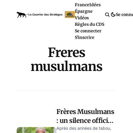
France
Idées
Épargne
Se conn
Vidéos
Règles du CDS
Se connecter
S'inscrire
Freres
musulmans
Frères Musulmans
: un silence officiel
étrange sur leur
Après des années de tabou,