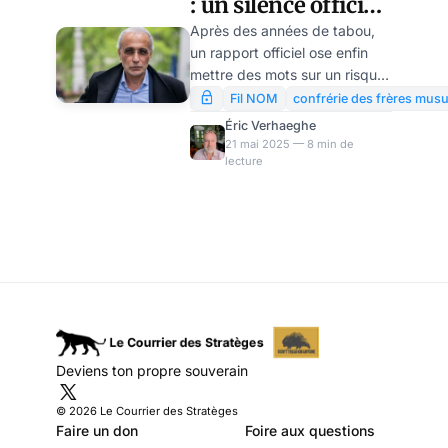
: un silence officiel
étrange sur leur
Après des années de tabou,
un rapport officiel ose enfin
complicité avec les
mettre des mots sur un risque
services
majeur encouru par la sécurité
Fil NOM
confrérie des frères mus
nationale : la prolifération
occidentaux…
Éric Verhaeghe
d’une tumeur appelée «
21 mai 2025 — 8 min de
lecture
Confrérie des Frères
Musulmans » qui gangrène la
société française, et
singulièrement sa
communauté musulmane.
Nous republions ici le rapport
qui vient d’être remis au
gouvernement sur ce sujet…
et nous en profitons pour nous
demander pour quelles raisons
Deviens ton propre souverain
les services occidentaux, et
singulièrement britanniques,
© 2026 Le Courrier des Stratèges
laissent cette m
Faire un don
Foire aux questions