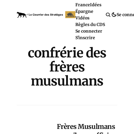
France
Idées
Épargne
Se conn
Vidéos
Règles du CDS
Se connecter
S'inscrire
confrérie des
frères
musulmans
Frères Musulmans