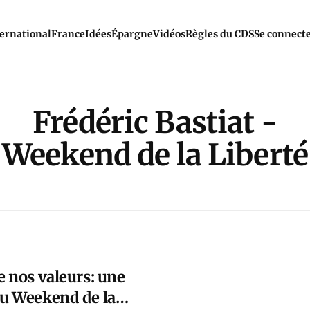
ernational
France
Idées
Épargne
Vidéos
Règles du CDS
Se connect
Frédéric Bastiat -
Weekend de la Liberté
e nos valeurs: une
au Weekend de la