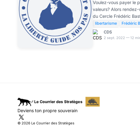
Liberté du Cerc
Voulez-vous payer le pr
valeurs? Alors rendez-
Patrick de Ca
du Cercle Frédéric Bas
2022! La Liberté Être libre c’est être soi. C’est
libertarisme
Frédéric B
faire ce que l’on veut a
CDS
ses droits naturels, Lib
2 sept. 2022 — 12 mi
respectant les mêmes dr
principe sacré qui doit ê
le moteur de l’humanité, 
Deviens ton propre souverain
© 2026 Le Courrier des Stratèges