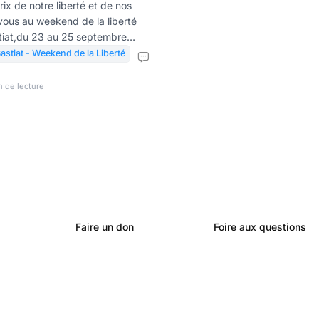
le Bastiat – par
ix de notre liberté et de nos
vous au weekend de la liberté
sanove
tiat,du 23 au 25 septembre
astiat - Weekend de la Liberté
vec ce que l’on a. C’est jouir de
erté, Propriété, Personnalité en
n de lecture
oits d’autrui. La liberté est un
tre inviolable. C’est elle qui est
de l’initiative, des inci
Faire un don
Foire aux questions