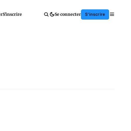
er
S'inscrire
Se connecter
S'inscrire