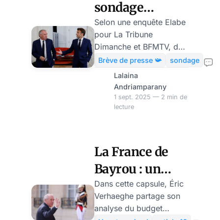
sondage
annonce encore
Selon une enquête Elabe
pour La Tribune
une impasse
Dimanche et BFMTV, de
nouvelles législatives
Brève de presse 📯
sondage
n’apporteraient pas de
Lalaina
majorité claire. Ce
Andriamparany
sondage réalisé les 28 et
1 sept. 2025 — 2 min de
lecture
29 août après la
dissolution surprise et le
pari politique de François
Bayrou, révèle que le
La France de
Rassemblement national
Bayrou : un
resterait en tête, tandis
que le rejet du front
scénario Berlin
Dans cette capsule, Éric
républicain bouleverse
Verhaeghe partage son
1931 !
les équilibres politiques.
analyse du budget
Le sondage, réalisé les