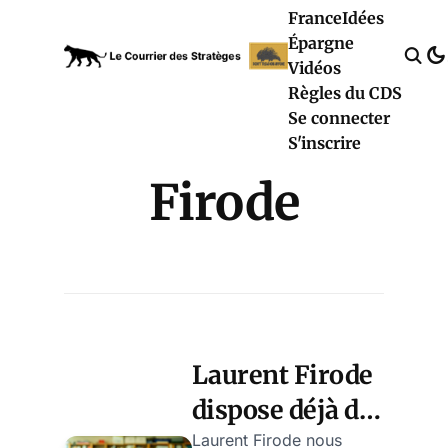
France
Idées
Épargne
Vidéos
Règles du CDS
Se connecter
S'inscrire
Firode
Laurent Firode
dispose déjà de
30 min
Laurent Firode nous