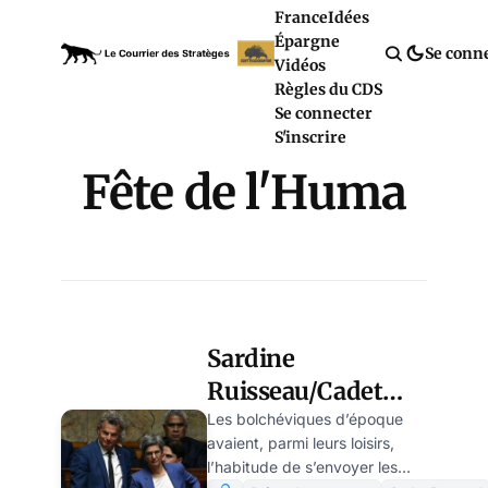
France
Idées
Épargne
Se conn
Vidéos
Règles du CDS
Se connecter
S'inscrire
Fête de l'Huma
Sardine
Ruisseau/Cadet
Roussel : le
Les bolchéviques d’époque
avaient, parmi leurs loisirs,
déviationnisme du
l’habitude de s’envoyer les