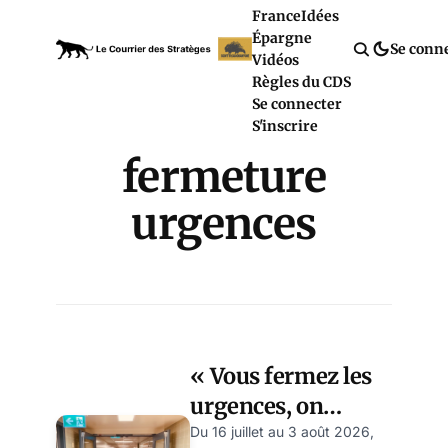
France
Idées
Épargne
Se conn
Vidéos
Règles du CDS
Se connecter
S'inscrire
fermeture
urgences
« Vous fermez les
urgences, on
ramasse les morts
Du 16 juillet au 3 août 2026,