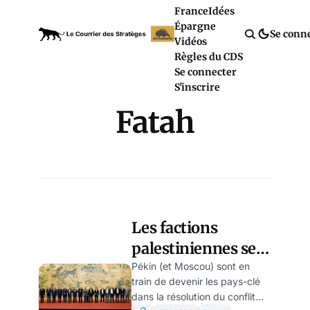
France
Idées
Épargne
Se conn
Vidéos
Règles du CDS
Se connecter
S'inscrire
Fatah
Les factions
palestiniennes se
réconcilient…à
Pékin (et Moscou) sont en
train de devenir les pays-clé
Pékin
dans la résolution du conflit