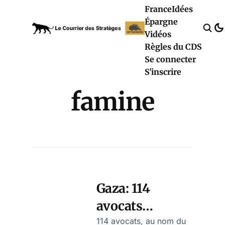
France
Idées
Épargne
Vidéos
Règles du CDS
Se connecter
S'inscrire
famine
Gaza: 114
avocats
français
114 avocats, au nom du