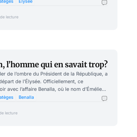
 Générale de la Police
ratèges
Élysée
rrogé, au cours du mois de janvier, Ismaël
s l’affaire Benalla. Cette audition, intervenue
de lecture
(ce qui illustre la frilosité des inspections
, l’homme qui en savait trop?
ler de l’ombre du Président de la République, a
part de l’Élysée. Officiellement, ce
ir avec l’affaire Benalla, où le nom d’Émélien
 pratique, l’explication est peut-être moins
ratèges
Benalla
son livre, qui sortira à la fin du mois. Il y
de lecture
 du progressisme. Tout ceci serait donc
 qu