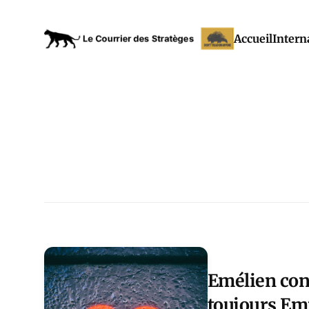
Accueil
Intern
Emélien cons
toujours E