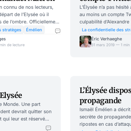
n connu de nos lecteurs,
L’Élysée n’a pas hésité 
épart de l’Elysée où il
au moins un compte Twi
rs de l’ombre. Officiellement,
culpabilité d’Alexandre
hâteau pour se consacrer à la
obsessionnelle, Emman
s stratèges
Émélien
La confidentielle des st
vre sur le progressisme.
douteuses que Poutine ut
ges
Éric Verhaeghe
ues avaient murmuré qu’il
montrent qu’il en est lui-même 
min de lecture
31 mars 2019 — 1 min 
ause de son implication dans
intérêt l’article que L
elon le Monde, il continue à
stratège » d’Emmanuel
 occulte le président de la
s autres. Ismaël
as coupé le cordon ave
L’Élysée dispos
’Elysée
propagande
 Le Monde. Une part
Ismaël Émélien a décrit
dent devrait quitter son
secrète de propagande 
 qui leur est réservé
ripostes en cas d’attaq
er les court-