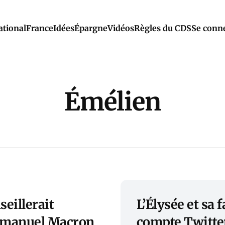
ational
France
Idées
Épargne
Vidéos
Règles du CDS
Se conn
Émélien
eillerait
L’Élysée et sa
mmanuel Macron
compte Twitt