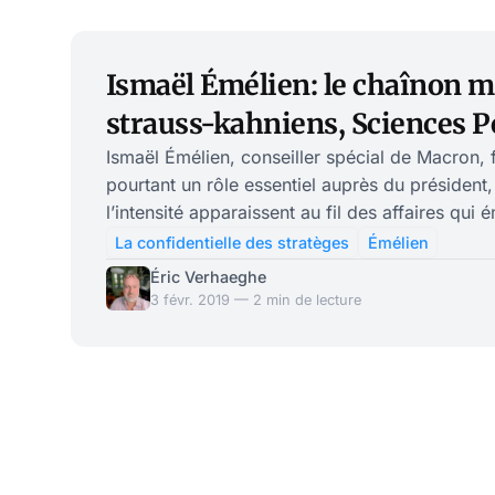
commentateurs raffo
une simple affaire
circonstances. Cette
Ismaël Émélien: le chaînon 
du quotidien et de 
strauss-kahniens, Sciences P
grandes moustaches et macr
Ismaël Émélien, conseiller spécial de Macron, fu
pourtant un rôle essentiel auprès du président,
l’intensité apparaissent au fil des affaires qui 
vie de la macronie. Voici un résumé de ce que
La confidentielle des stratèges
Émélien
Nous avons plusieurs fois évoqué le rôle essen
Éric Verhaeghe
dans la macronie. Un portrait dressé par Le M
3 févr. 2019 — 2 min de lecture
le point de vue que l’on peut avoir sur ce consei
Comment Émélien