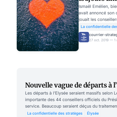
Ismaël Emélien, bie
avait annoncé son d
jouait les conseille
il avait quitté le c
La confidentielle de
promotion de son li
courrier-strate
Les mauvaises lang
27 oct. 2019 — 1 
partait surtout à c
l’affaire Benalla. S
conseiller de façon
République… et quelque
Emélien n’aurait p
Nouvelle vague de départs à l
Les départs à l’Elysée seraient massifs selon
importante des 44 conseillers officiels du Prési
service. Beaucoup seraient déçus du traitement
par Emmanuel Macron, et peineraient à support
La confidentielle des stratèges
Élysée