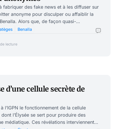
à fabriquer des fake news et à les diffuser sur
tter anonyme pour disculper ou affaiblir la
 Benalla. Alors que, de façon quasi-
uel Macron dénonce ces techniques
ratèges
Benalla
iliserait, selon lui, sans limite, des révélations
un grand amateur! On lira avec grand
de lecture
e Monde consacre aux tripatouillages du «
 Macron Ismaël Émé
e d’une cellule secrète de
 à l’IGPN le fonctionnement de la cellule
dont l’Élysée se sert pour produire des
ue médiatique. Ces révélations interviennent