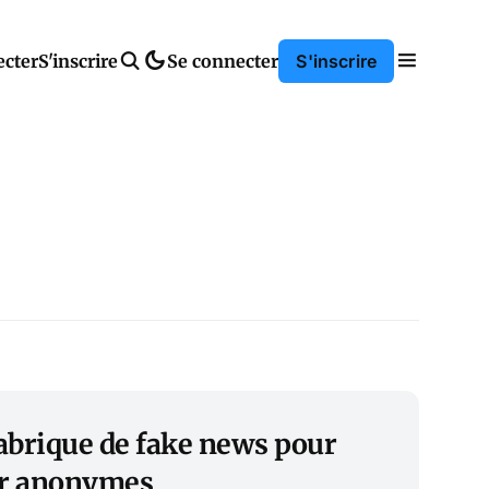
ecter
S'inscrire
Se connecter
S'inscrire
 fabrique de fake news pour
er anonymes