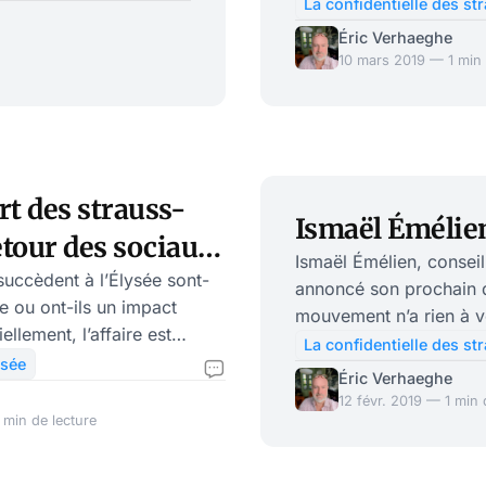
dans le cadre de l’affaire Benalla. L’Inspection
La confidentielle des st
Nationale (IGPN) a inte
ont pas une nouveauté,
Éric Verhaeghe
Émélien sur son rôle dan
10 mars 2019 — 1 min 
t même apparaître
six mois après les faits 
administratives), est pr
rt des strauss-
Ismaël Émélien
tour des sociaux-
Ismaël Émélien, conseil
dépensiers
succèdent à l’Élysée sont-
annoncé son prochain dé
e ou ont-ils un impact
mouvement n’a rien à vo
iellement, l’affaire est
revient souvent. Dans la
La confidentielle des st
 pratique, les strauss-
ysée
claire… Officiellement, le strauss-kahnien Émélien quitte l’Élysée pour
Éric Verhaeghe
 du pouvoir et cèdent la
assurer la promotion de 
12 févr. 2019 — 1 min 
démocrates historiques.
 min de lecture
vanterait les bienfaits
e la dépense publique
indépendant du chahut