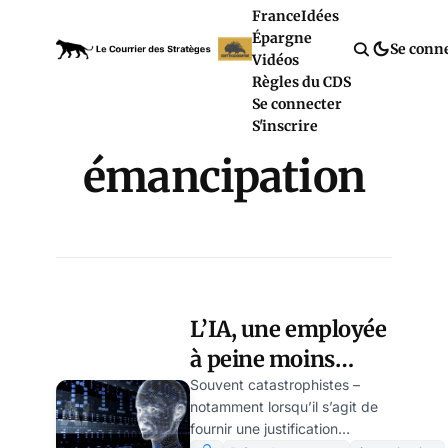
France
Idées
Épargne
Se conn
Vidéos
Règles du CDS
Se connecter
S'inscrire
émancipation
L’IA, une employée
à peine moins
inutile que les
Souvent catastrophistes –
notamment lorsqu’il s’agit de
autres ? par
fournir une justification