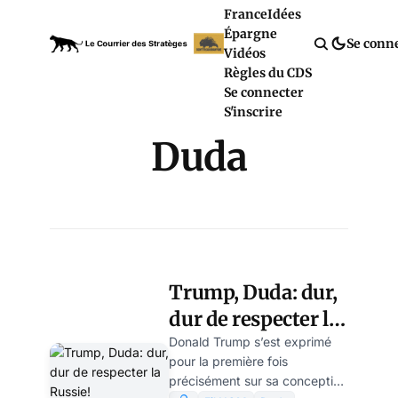
France
Idées
Épargne
Se conn
Vidéos
Règles du CDS
Se connecter
S'inscrire
Duda
Trump, Duda: dur,
dur de respecter la
Russie!
Donald Trump s’est exprimé
pour la première fois
précisément sur sa conception